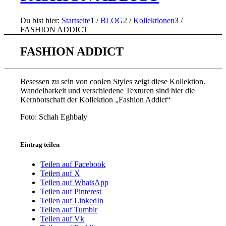
Du bist hier:
Startseite
1
/
BLOG
2
/
Kollektionen
3
/
FASHION ADDICT
FASHION ADDICT
Besessen zu sein von coolen Styles zeigt diese Kollektion.
Wandelbarkeit und verschiedene Texturen sind hier die
Kernbotschaft der Kollektion „Fashion Addict“
Foto: Schah Eghbaly
Eintrag teilen
Teilen auf Facebook
Teilen auf X
Teilen auf WhatsApp
Teilen auf Pinterest
Teilen auf LinkedIn
Teilen auf Tumblr
Teilen auf Vk