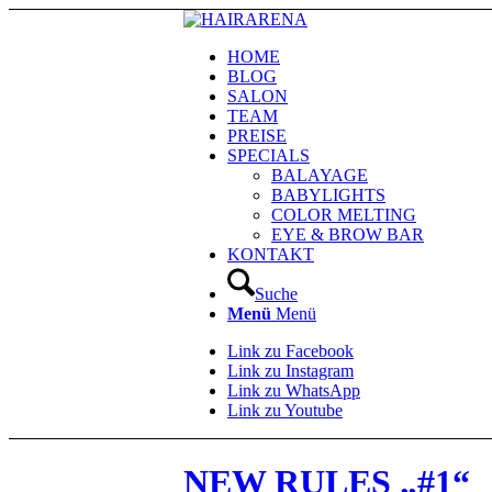
HOME
BLOG
SALON
TEAM
PREISE
SPECIALS
BALAYAGE
BABYLIGHTS
COLOR MELTING
EYE & BROW BAR
KONTAKT
Suche
Menü
Menü
Link zu Facebook
Link zu Instagram
Link zu WhatsApp
Link zu Youtube
NEW RULES „#1“