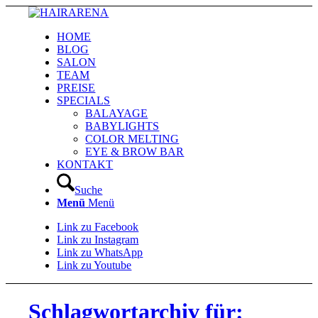
HOME
BLOG
SALON
TEAM
PREISE
SPECIALS
BALAYAGE
BABYLIGHTS
COLOR MELTING
EYE & BROW BAR
KONTAKT
Suche
Menü
Menü
Link zu Facebook
Link zu Instagram
Link zu WhatsApp
Link zu Youtube
Schlagwortarchiv für: