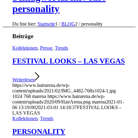
personality
Du bist hier:
Startseite
1
/
BLOG
2
/
personality
Beiträge
Kollektionen
,
Presse
,
Trends
FESTIVAL LOOKS – LAS VEGAS
Weiterlesen
https://www.hairarena.de/wp-
content/uploads/2021/02/IMG_4482-768x1024-1.jpg
1024
768
marena
https://www.hairarena.de/wp-
content/uploads/2020/09/HairArena.png
marena
2021-01-
06 13:19:00
2021-03-01 14:18:37
FESTIVAL LOOKS –
LAS VEGAS
Kollektionen
,
Trends
PERSONALITY